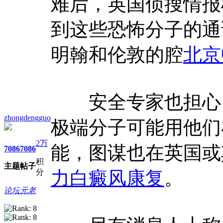
难后，英国侦搜情报机
到这些恐怖分子的通
明翰和伦敦的腔
北京
安全专家也担心，
zhongdengguo
极端分子可能用他们
2万
能，图谋也在英国或
7086
7086
积
主题
帖子
分
力白癜风康复
。
论坛元老