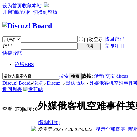
设为首页
收藏本站
开启辅助访问
切换到窄版
找回密码
自动登录
密码
立即注册
登录
快捷导航
论坛
BBS
搜索
热搜:
活动
交友
discuz
搜索
Discuz! Board
»
论坛
›
Discuz!
›
默认版块
›
外媒俄客机空难事件英籍
返回列表
外媒俄客机空难事件英
查看:
978
|
回复:
0
[复制链接]
发表于 2025-7-20 03:43:22
|
显示全部楼层
|
阅读