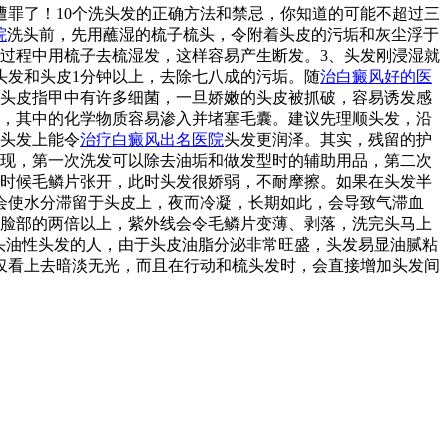
罪了！10个洗头发的正确方法和禁忌，你知道的可能不超过三
院
洗头前，先用蘸湿的梳子梳头，令附着头皮的污垢和灰尘浮于
过程中用梳子去梳湿发，这样容易产生断发。3、头发刚浸湿就
头发和头皮1分钟以上，去除七八成的污垢。随
治白癜风好的医
挠头皮指甲中有许多细菌，一旦娇嫩的头皮被抓破，容易诱发感
上，其中的化学物质容易渗入并堵塞毛囊。建议先理顺头发，沿
在头发上能令
治疗白癜风出名医院
头发更润泽。其实，残留的护
发现，第一次洗发可以除去油垢和做发型时的辅助用品，第二次
的时候毛鳞片张开，此时头发很娇弱，不耐摩擦。如果在头发半
会使水分滞留于头皮上，夜而冷凝，长期如此，会导致气滞血
是脸部的两倍以上，紫外线会令毛鳞片变薄、剥落，洗完头马上
洗头油性头发的人，由于头皮油脂分泌非常旺盛，头发易显油腻粘
仅看上去暗淡无光，而且在行动和梳头发时，会直接增加头发间