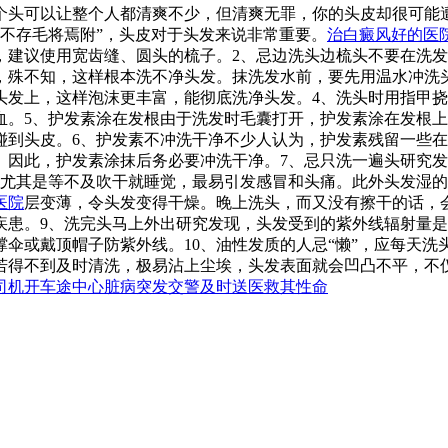
个头可以让整个人都清爽不少，但清爽无罪，你的头皮却很可能遭
之不存毛将焉附”，头皮对于头发来说非常重要。
治白癜风好的医
，建议使用宽齿缝、圆头的梳子。2、忌边洗头边梳头不要在洗发
，殊不知，这样根本洗不净头发。抹洗发水前，要先用温水冲洗
头发上，这样泡沫更丰富，能彻底洗净头发。4、洗头时用指甲
血。5、护发素涂在发根由于洗发时毛囊打开，护发素涂在发根
碰到头皮。6、护发素不冲洗干净不少人认为，护发素残留一些
。因此，护发素涂抹后务必要冲洗干净。7、忌只洗一遍头研究
，尤其是等不及吹干就睡觉，最易引发感冒和头痛。此外头发湿
医院
层变薄，令头发变得干燥。晚上洗头，而又没有擦干的话，
疾患。9、洗完头马上外出研究发现，头发受到的紫外线辐射量
伞或戴顶帽子防紫外线。10、油性发质的人忌“懒”，应每天
若得不到及时清洗，极易沾上尘埃，头发表面就会凹凸不平，不
司机开车途中心脏病突发交警及时送医救其性命