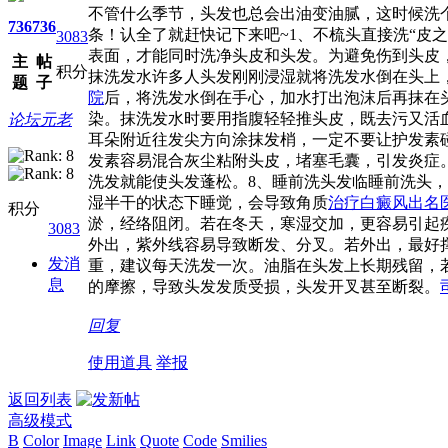
不管什么季节，头发也总会出油变油腻，这时候洗
736
736
条！认全了就赶快记下来吧~1、不梳头直接洗“皮
3083
表面，才能同时洗净头皮和头发。为避免伤到头皮
主
帖
积分
抹洗发水许多人头发刚刚浸湿就将洗发水倒在头上
题
子
院
后，将洗发水倒在手心，加水打出泡沫后再抹在
染。抹洗发水时要用指腹轻轻推头皮，既去污又活
论坛元老
耳朵附近往发尖方向涂抹发梢，一定不要让护发素
发素容易混合灰尘粘附头皮，堵塞毛囊，引发炎症
洗发就能使头发蓬松。8、睡前洗头发临睡前洗头
湿半干的状态下睡觉，会导致角质
治疗白癜风出名
积分
淤，经络阻闭。若在冬天，寒湿交加，更容易引起
3083
外出，紫外线容易导致断发、分叉。若外出，最好撑
发消
重，建议每天洗发一次。油脂在头发上长期残留，
息
的摩擦，导致头发发质受损，头发开叉甚至断裂。
回复
使用道具
举报
返回列表
高级模式
B
Color
Image
Link
Quote
Code
Smilies