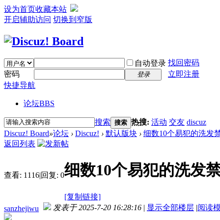
设为首页
收藏本站
开启辅助访问
切换到窄版
找回密码
自动登录
密码
立即注册
登录
快捷导航
论坛
BBS
搜索
热搜:
活动
交友
discuz
搜索
Discuz! Board
»
论坛
›
Discuz!
›
默认版块
›
细数10个易犯的洗发
返回列表
细数10个易犯的洗发
查看:
1116
|
回复:
0
[复制链接]
发表于 2025-7-20 16:28:16
|
显示全部楼层
|
阅读
sanzhejiwu