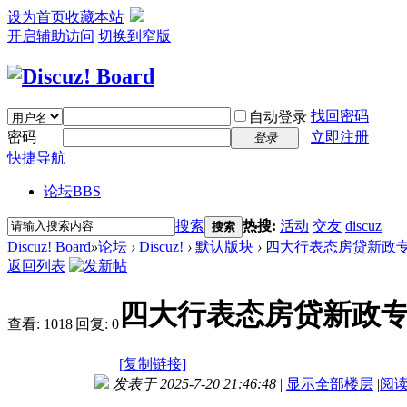
设为首页
收藏本站
开启辅助访问
切换到窄版
找回密码
自动登录
密码
立即注册
登录
快捷导航
论坛
BBS
搜索
热搜:
活动
交友
discuz
搜索
Discuz! Board
»
论坛
›
Discuz!
›
默认版块
›
四大行表态房贷新政专家
返回列表
四大行表态房贷新政专
查看:
1018
|
回复:
0
[复制链接]
发表于 2025-7-20 21:46:48
|
显示全部楼层
|
阅