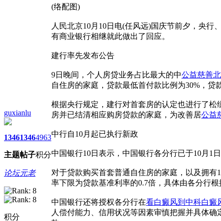
(络配图)
人民北京10月10日电(任风远)国庆节前夕，
有商业银行相继就此做出了回应。
建行率先发布公告
9日晚间，个人房贷业务占比最大的中
公益慈善北
自住房的家庭，贷款最低首付款比例为30%，贷款
根据央行规定，建行对首套房的认定也进行了松
guxianlu
房并已结清相应购房贷款的家庭，为改善居
公益
中行自10月起已执行新政
1346
1346
4963
中国银行10日表示，中国银行各分行已于10月
主题
帖子
积分
对于贷款购买首套普通自住房的家庭，以及拥有
论坛元老
率下限为贷款基准利率的0.7倍，具体由各分行
中国银行还将授权各分行在
看白癜风到中科白癜
人偿付能力、信用状况等因素审慎把握并具体确
积分