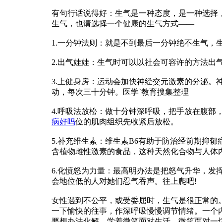
有句行话说得好：生气是一种态度，是一种选择
生气，也请选择一个健康的生气方式——
1.一分钟法则：就是不到最后一分钟绝不生气，
2.出气娃娃：生气时可以以社会可容许的方法
3.上健身房：运动会加快神经交元激素的分泌
动，每次三十分钟。医学`教育搜集整理
4.呼吸法放松：做十分钟深呼吸，把手放在腹
病好吗
位的肌肉组织先收紧后放松。
5.补充维生素：维生素B6有助于防治经前期抑
含植物雌性激素的食品，这种天然化合物与人体
6.化愤怒为力量：最高明办法是把怒气升华，
会地位低的人对她们忍气吞声。往上爬吧!
女性遇到不公平，或受委屈时，生气是很正常的
一下愉快的往事，作深呼吸慢慢调节情绪。一个
要想办法化解，学着微笑面对生活，微笑面对一