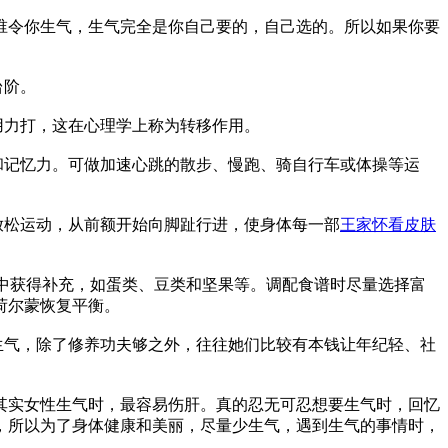
谁令你生气，生气完全是你自己要的，自己选的。所以如果你要
台阶。
用力打，这在心理学上称为转移作用。
和记忆力。可做加速心跳的散步、慢跑、骑自行车或体操等运
放松运动，从前额开始向脚趾行进，使身体每一部
王家怀看皮肤
物中获得补充，如蛋类、豆类和坚果等。调配食谱时尽量选择富
荷尔蒙恢复平衡。
生气，除了修养功夫够之外，往往她们比较有本钱让年纪轻、社
其实女性生气时，最容易伤肝。真的忍无可忍想要生气时，回忆
，所以为了身体健康和美丽，尽量少生气，遇到生气的事情时，