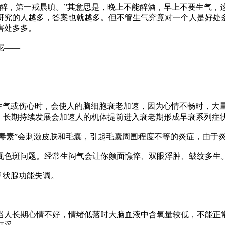
夜醉，第一戒晨嗔。”其意思是，晚上不能醉酒，早上不要生气，
研究的人越多，答案也就越多。但不管生气究竟对一个人是好处
害处多多。
呢——
生气或伤心时，会使人的脑细胞衰老加速，因为心情不畅时，大
大，长期持续发展会加速人的机体提前进入衰老期形成早衰系列症
“毒素”会刺激皮肤和毛囊，引起毛囊周围程度不等的炎症，由于
现色斑问题。经常生闷气会让你颜面憔悴、双眼浮肿、皱纹多生
甲状腺功能失调。
当人长期心情不好，情绪低落时大脑血液中含氧量较低，不能正