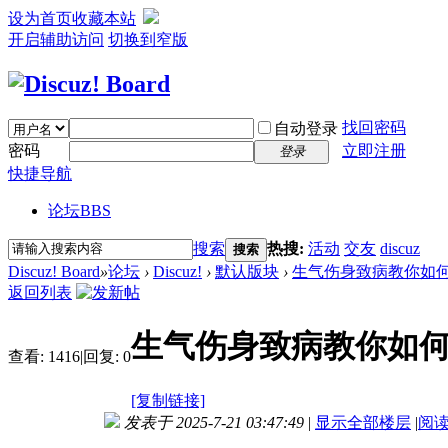
设为首页
收藏本站
开启辅助访问
切换到窄版
找回密码
自动登录
密码
立即注册
登录
快捷导航
论坛
BBS
搜索
热搜:
活动
交友
discuz
搜索
Discuz! Board
»
论坛
›
Discuz!
›
默认版块
›
生气伤身致病教你如
返回列表
生气伤身致病教你如
查看:
1416
|
回复:
0
[复制链接]
发表于 2025-7-21 03:47:49
|
显示全部楼层
|
阅