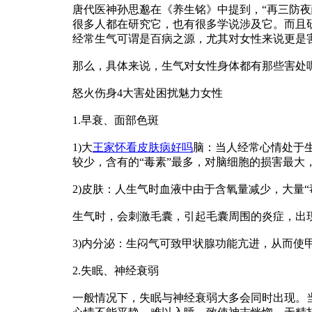
唐代医神孙思邈在《养生铭》中提到，“再三防
很多人都在研究它，也有很多学说涉及它。而且
经常生气可谓是百病之源，尤其对女性来说更是
那么，具体来说，生气对女性身体都有那些害处
怒火伤身4大害处困扰魅力女性
1.早衰、面部色斑
1)大
王家怀看皮肤病好吗
脑：当人经常心情处于
较少，含有的“毒素”最多，对脑细胞的损害最
2)皮肤：人生气时血液中由于含氧量减少，大量
生气时，会刺激毛囊，引起毛囊周围的炎症，出
3)内分泌：生闷气可致甲状腺功能亢进，从而使
2.失眠、神经衰弱
一般情况下，失眠与神经衰弱大多会同时出现。