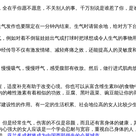
，全在乎你愿不愿意，不关别人的事。千万别说是谁惹了你，是
生气发作也要限定在一分钟内结束。生气时请留余地，给对方下
出气，例如对着不倒翁娃娃出气或打球时把球想成令人生气的事物
。神经传导不仅有激发情绪、减轻疼痛之效，还能提高人的灵敏度
部，慢慢吸气，慢慢呼气，感受腹部有收放。然后，做行进式肌肉
郁症，适度补充有助于改变心境。你也可以从富含维生素B6的食
内的雌性激素有着相似的功效，豆腐、黑叶蔬菜、豌豆能让你的
发挥建设性的作用。有一定的生活积累、社会地位高的女人比较少
。但是经常生气，伤害的不仅是容颜，而且还有害身体的健康，
内心强大的女人应该是一个学会忍耐与宽容，重视自己身体的人
切。
亚兰多成都将成为中国西部领先的会展城市