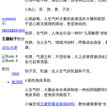
心情不能平静，难以入睡，致使神志恍惚，无精
3.伤心、肝、肺、胃、子宫：
womenxi
心肌缺氧。人生气时大量的血液流向大脑和面部
于是心跳无规律的跳动，更是致命的。
1625
1625
5868
伤肝。生气时，人体会分泌一种叫“儿茶酚胺”的
主题
帖子
积分
伤肺。当人生气，情绪冲动时，呼吸就会急促，
康。
论坛元老
伤胃。气懑之时，不思饮食，久之必致胃肠消化
会引起胃溃疡。
积分
伤子宫、乳腺：女人生气伤乳腺和子宫。
5868
4.损伤免疫系统
发消息
人生气时，大脑会命令身体制造一种由胆固醇转
免疫系统，使免疫功能低下。
小编支招
王家怀看皮肤病好吗
，教你健康康地“生