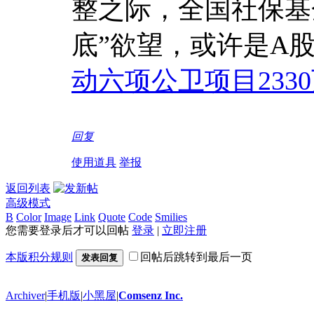
整之际，全国社保基
底”欲望，或许是A
动六项公卫项目233
回复
使用道具
举报
返回列表
高级模式
B
Color
Image
Link
Quote
Code
Smilies
您需要登录后才可以回帖
登录
|
立即注册
本版积分规则
回帖后跳转到最后一页
发表回复
Archiver
|
手机版
|
小黑屋
|
Comsenz Inc.