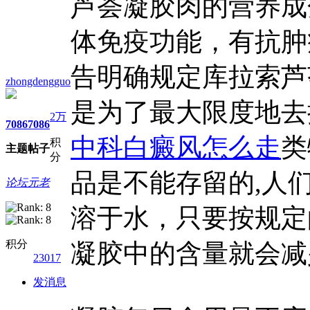
芦荟凝胶肉的营养成
体免疫功能，有抗肿
告明确规定库拉索芦
zhongdengguo
是为了最大限度地去
2万
7086
7086
中科白癜风怎么走
类
积
主题
帖子
分
品是不能存留的,人
论坛元老
溶于水，只要按规定
积分
凝胶中的含量就会减
23017
发消息