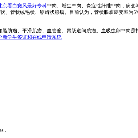
北京看白癜风最好专科
**肉、增生**肉、炎症性纤维**肉，病变与
、绒毛状、管状绒毛状、锯齿状腺瘤。目前认为，管状腺瘤癌变率为5
如脂肪瘤、平滑肌瘤、血管瘤、胃肠道间质瘤。血吸虫卵**肉是
全新学生签证和在线申请系统
s .