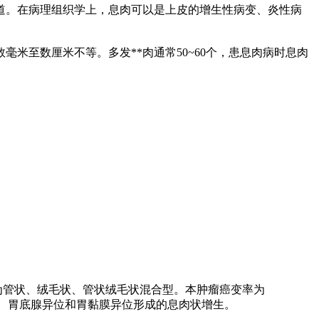
道。在病理组织学上，息肉可以是上皮的增生性病变、炎性病
米至数厘米不等。多发**肉通常50~60个，患息肉病时息肉
为管状、绒毛状、管状绒毛状混合型。本肿瘤癌变率为
瘤、胃底腺异位和胃黏膜异位形成的息肉状增生。