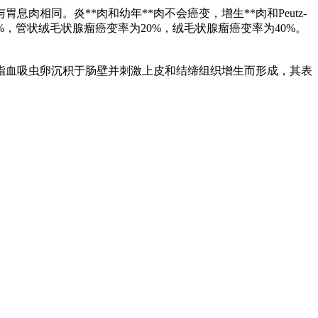
胃息肉相同。炎**肉和幼年**肉不会癌变，增生**肉和Peutz-
%，管状绒毛状腺瘤癌变率为20%，绒毛状腺瘤癌变率为40%。
指血吸虫卵沉积于肠壁并刺激上皮和结缔组织增生而形成，其表