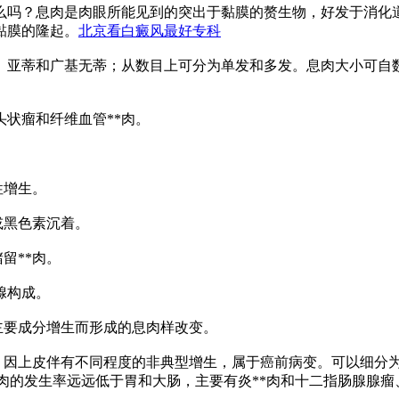
么吗？息肉是肉眼所能见到的突出于黏膜的赘生物，好发于消化
黏膜的隆起。
北京看白癜风最好专科
亚蒂和广基无蒂；从数目上可分为单发和多发。息肉大小可自数毫
状瘤和纤维血管**肉。
性增生。
或黑色素沉着。
留**肉。
r腺构成。
为主要成分增生而形成的息肉样改变。
瘤。因上皮伴有不同程度的非典型增生，属于癌前病变。可以细分
肠息肉的发生率远远低于胃和大肠，主要有炎**肉和十二指肠腺腺