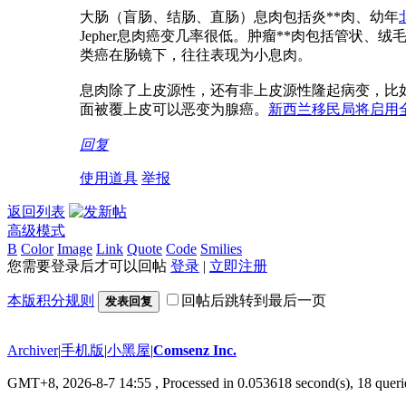
大肠（盲肠、结肠、直肠）息肉包括炎**肉、幼年
Jepher息肉癌变几率很低。肿瘤**肉包括管状
类癌在肠镜下，往往表现为小息肉。
息肉除了上皮源性，还有非上皮源性隆起病变，比
面被覆上皮可以恶变为腺癌。
新西兰移民局将启用
回复
使用道具
举报
返回列表
高级模式
B
Color
Image
Link
Quote
Code
Smilies
您需要登录后才可以回帖
登录
|
立即注册
本版积分规则
回帖后跳转到最后一页
发表回复
Archiver
|
手机版
|
小黑屋
|
Comsenz Inc.
GMT+8, 2026-8-7 14:55
, Processed in 0.053618 second(s), 18 querie