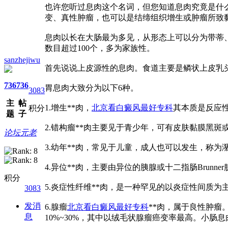
也许您听过息肉这个名词，但您知道息肉究竟是什
变、真性肿瘤，也可以是结缔组织增生或肿瘤所致
息肉以长在大肠最为多见，从形态上可以分为带蒂、
数目超过100个，多为家族性。
sanzhejiwu
首先说说上皮源性的息肉。食道主要是鳞状上皮乳头
736
736
胃息肉大致分为以下6种。
3083
主
帖
1.增生**肉，
北京看白癜风最好专科
其本质是反应
积分
题
子
2.错构瘤**肉主要见于青少年，可有皮肤黏膜黑斑
论坛元老
3.幼年**肉，常见于儿童，成人也可以发生，称为潴
4.异位**肉，主要由异位的胰腺或十二指肠Brunne
积分
5.炎症性纤维**肉，是一种罕见的以炎症性间质
3083
发消
6.腺瘤
北京看白癜风最好专科
**肉，属于良性肿
息
10%~30%，其中以绒毛状腺瘤癌变率最高。小