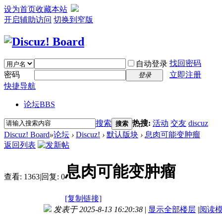
设为首页
收藏本站
开启辅助访问
切换到窄版
找回密码
自动登录
密码
立即注册
登录
快捷导航
论坛
BBS
搜索
热搜:
活动
交友
discuz
搜索
Discuz! Board
»
论坛
›
Discuz!
›
默认版块
›
息肉可能变肿瘤
返回列表
息肉可能变肿瘤
查看:
1363
|
回复:
0
[复制链接]
发表于 2025-8-13 16:20:38
|
显示全部楼层
|
阅读