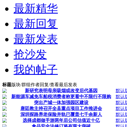
最新精华
最新回复
最新发表
抢沙发
我的帖子
标题
版块/群组
作者
回复/查看
最后发表
新研究表明母亲吸烟或改变后代基因
默认
新能源车减免车船税消费者称更看中不限行不限购
默认
突出产城一体加强园区建设
默认
唐廷教主持召开全县重点项目工作推进会
默认
深圳探路养老保险并轨已覆盖七千余新人
默认
选择成都做手游两年后公司估值近十亿
默认
食品安全法修订将有两大突破
默认