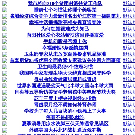
我市将向210个贫困村派扶贫工作队
默认
睡前七个习惯让你睡个美容觉
默认
省域经济综合竞争力最新排名出炉江苏第一福建第九
默认
幸福生活抿抿甜亮相央视直通春晚
默认
为何红颜很难成为知己
默认
向阳社区爱心衣站帮扶济困传播友爱
默认
手机幻听是否缠上你
默认
幸福婚姻5条感情丝绸
默认
卫生部专家从未放宽百姓餐桌乳品标准
默认
首套房贷85折优惠全面收紧专家建议关注四方面事项
默认
卫生间最易犯6个致癌习惯
默认
我国科学家发现生物大灭绝真相成果登科学
默认
身材曲线看健康脚踝粗或肾虚
默认
世界多国遭遇恶劣天气北半球大雪南半球大雨
默认
肖央等五导演访美留学老男孩中美电影节获大奖
默认
苏宁三度上榜央视财经50指数
默认
肾虚易月经不调如何补肾养肾
默认
学校为了每人几百块的小钱摊上了大事
默认
伟哥不是想吃就吃
默认
夏季消暑用凉水洗脚三伏天降温常见误区
默认
外媒美国大兵北约战机逼近俄罗斯
默认