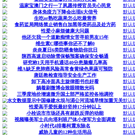
温家宝澳门之行一了夙愿传授官员关心民意
默认
身体免疫力下降会出现6大信号
默认
生吃or熟吃蔬果怎么吃最营养
默认
食药监局网络禁止销售白加黑等类药品及处方药
默认
性爱小麻烦健康大问题
默认
他还欠我一个道歉痴情女苦寻前男友15年
默认
维生素C哪些事你还不了解0
默认
炎炎夏日6类防晒食物助你抗日
默认
陕西高速启动除雪保畅预案确保安全畅通
默认
研究称1天用手机通话40分患脑瘤几率高
默认
维A缺乏患肺癌风险高常食黄绿色果蔬可预防
默认
唐廷教检查指导安全生产工作
默认
卸下高冷面具主旋律图书也好看
默认
躺着刷微博会致眼睛散光吗
默认
三季度地价增速微升国土部严格监控各地调控
默认
水文数据显示中国修建水坝与湄公河流域旱情加重无关
默认
性爱高手爱抚最好坚持17分钟以上
默认
小栓说市市场还具有超跌反弹的动能
默认
视频曝美军士兵向塔利班尸体小便军方全面调查
默认
小时代4排毒柯震东除名
默认
威胁儿童的12种生活用品
默认