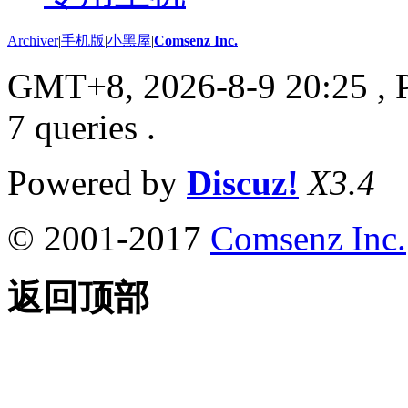
Archiver
|
手机版
|
小黑屋
|
Comsenz Inc.
GMT+8, 2026-8-9 20:25
, 
7 queries .
Powered by
Discuz!
X3.4
© 2001-2017
Comsenz Inc.
返回顶部