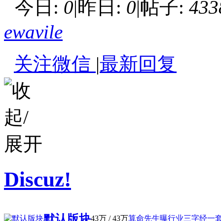
今日:
0
|
昨日:
0
|
帖子:
433
ewavile
关注微信
|
最新回复
Discuz!
默认版块
43万
/
43万
算命先生曝行业三字经一套二