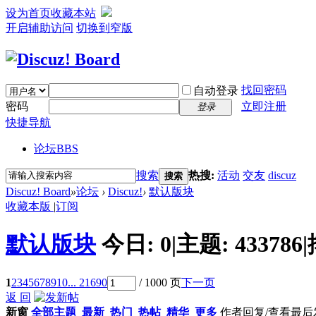
设为首页
收藏本站
开启辅助访问
切换到窄版
找回密码
自动登录
密码
立即注册
登录
快捷导航
论坛
BBS
搜索
热搜:
活动
交友
discuz
搜索
Discuz! Board
»
论坛
›
Discuz!
›
默认版块
收藏本版
|
订阅
默认版块
今日:
0
|
主题:
433786
|
1
2
3
4
5
6
7
8
9
10
... 21690
/ 1000 页
下一页
返 回
新窗
全部主题
最新
热门
热帖
精华
更多
作者
回复/查看
最后