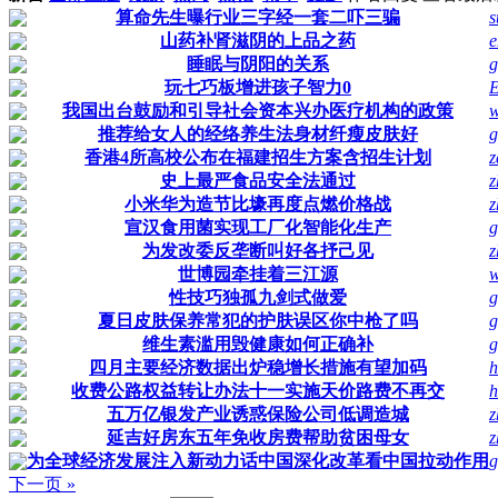
算命先生曝行业三字经一套二吓三骗
s
山药补肾滋阴的上品之药
e
睡眠与阴阳的关系
g
玩七巧板增进孩子智力0
我国出台鼓励和引导社会资本兴办医疗机构的政策
推荐给女人的经络养生法身材纤瘦皮肤好
g
香港4所高校公布在福建招生方案含招生计划
z
史上最严食品安全法通过
z
小米华为造节比壕再度点燃价格战
z
宣汉食用菌实现工厂化智能化生产
g
为发改委反垄断叫好各抒己见
z
世博园牵挂着三江源
性技巧独孤九剑式做爱
g
夏日皮肤保养常犯的护肤误区你中枪了吗
g
维生素滥用毁健康如何正确补
g
四月主要经济数据出炉稳增长措施有望加码
h
收费公路权益转让办法十一实施天价路费不再交
h
五万亿银发产业诱惑保险公司低调造城
z
延吉好房东五年免收房费帮助贫困母女
z
为全球经济发展注入新动力话中国深化改革看中国拉动作用
g
下一页 »