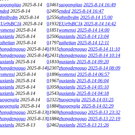
uogongjiao
2025-8-14
0
3461
suogongjiao
2025-8-14 16:49
nded
2025-8-14
0
2495
ended
2025-8-14 16:47
fnnlbvdm
2025-8-14
0
2556
gfnnlbvdm
2025-8-14 15:00
EUe9sBC1k
2025-8-14
0
1932
EUe9sBC1k
2025-8-14 14:42
womenxi
2025-8-14
0
1851
womenxi
2025-8-14 14:00
uxianlu
2025-8-14
0
2506
guxianlu
2025-8-14 13:04
aihetian
2025-8-14
0
1797
zaihetian
2025-8-14 12:11
hongdengguo
2025-8-14
0
1915
zhongdengguo
2025-8-14 11:10
hongdengguo
2025-8-14
0
2431
zhongdengguo
2025-8-14 10:14
uxianlu
2025-8-14
0
1810
guxianlu
2025-8-14 09:20
hongdengguo
2025-8-14
0
2307
zhongdengguo
2025-8-14 08:09
womenxi
2025-8-14
0
1896
womenxi
2025-8-14 06:57
uxianlu
2025-8-14
0
1967
guxianlu
2025-8-14 06:04
uxianlu
2025-8-14
0
2058
guxianlu
2025-8-14 05:10
uxianlu
2025-8-14
0
2543
guxianlu
2025-8-14 04:18
uogengjia
2025-8-14
0
2322
huogengjia
2025-8-14 03:25
uogengjia
2025-8-14
0
1884
huogengjia
2025-8-14 02:29
hongdengguo
2025-8-13
0
1969
zhongdengguo
2025-8-13 23:32
hongdengguo
2025-8-13
0
1884
zhongdengguo
2025-8-13 22:19
uxianlu
2025-8-13
0
2462
guxianlu
2025-8-13 21:26