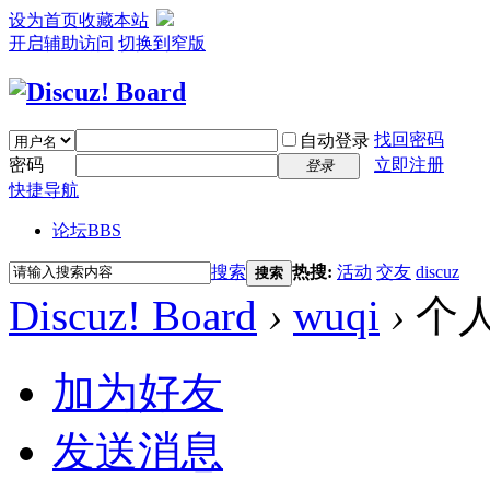
设为首页
收藏本站
开启辅助访问
切换到窄版
找回密码
自动登录
密码
立即注册
登录
快捷导航
论坛
BBS
搜索
热搜:
活动
交友
discuz
搜索
Discuz! Board
›
wuqi
›
个
加为好友
发送消息