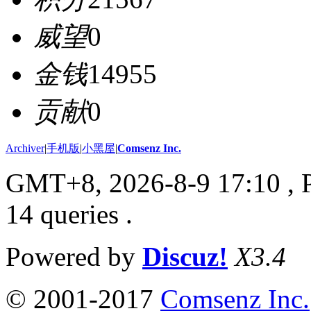
威望
0
金钱
14955
贡献
0
Archiver
|
手机版
|
小黑屋
|
Comsenz Inc.
GMT+8, 2026-8-9 17:10
, 
14 queries .
Powered by
Discuz!
X3.4
© 2001-2017
Comsenz Inc.