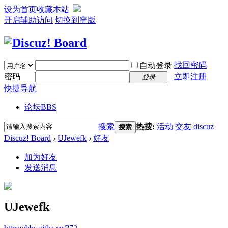
设为首页
收藏本站
开启辅助访问
切换到窄版
找回密码
自动登录
密码
立即注册
登录
快捷导航
论坛
BBS
搜索
热搜:
活动
交友
discuz
搜索
Discuz! Board
›
UJewefk
›
好友
加为好友
发送消息
UJewefk